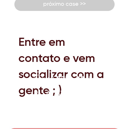
próximo case >>
Entre em
contato e vem
socializar com a
41 3319-1961
gente ; )
41 3319-1961