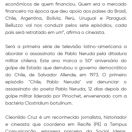
econômicos de quem financiou. Quem era o mercado 
financeiro na época que deu apoio aos países do Brasil, 
Chile, Argentina, Bolívia, Perú, Uruguai e Paraguai. 
Belluzzo vai nos conduzir pelos sete episódios, cada 
país será retratado em um”, afirma o cineasta.
Será a primeira série de televisão latino-americana a 
abordar o assassinato de Pablo Neruda pela ditadura 
militar chilena. Este ano marca o 50º aniversário do 
golpe de Estado que derrubou o governo democrático 
do Chile, de Salvador Allende, em 1973. O primeiro 
episódio "Chile, Pablo Neruda" vai denunciar o 
assassinato do poeta Pablo Neruda, 12 dias depois do 
golpe militar liderado por Pinochet, envenenado com a 
bactéria Clostridium botulinum.
Cleonildo Cruz é um reconhecido jornalista, historiador 
e cineasta que coordena em Recife (PE) a Tempus 
Comunicação, empresa parceira da Social Ideias. 