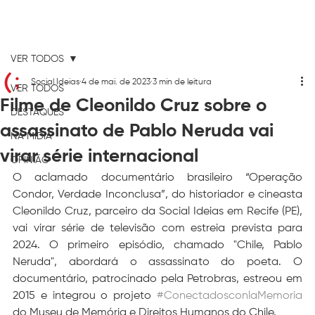
VER TODOS
Social Ideias
4 de mai. de 2023
3 min de leitura
VER TODOS
Filme de Cleonildo Cruz sobre o
DESTAQUES
assassinato de Pablo Neruda vai
NA MÍDIA
virar série internacional
OPINIÃO
O aclamado documentário brasileiro “Operação 
Condor, Verdade Inconclusa”, do historiador e cineasta 
Cleonildo Cruz, parceiro da Social Ideias em Recife (PE), 
vai virar série de televisão com estreia prevista para 
2024. O primeiro episódio, chamado "Chile, Pablo 
Neruda", abordará o assassinato do poeta. O 
documentário, patrocinado pela Petrobras, estreou em 
2015 e integrou o projeto 
#ConectadosconlaMemoria
do Museu de Memória e Direitos Humanos do Chile. 