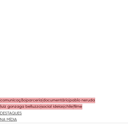
comunicação
parceria
documentário
pablo neruda
luiz gonzaga belluzzo
social ideias
chile
filme
DESTAQUES
NA MÍDIA