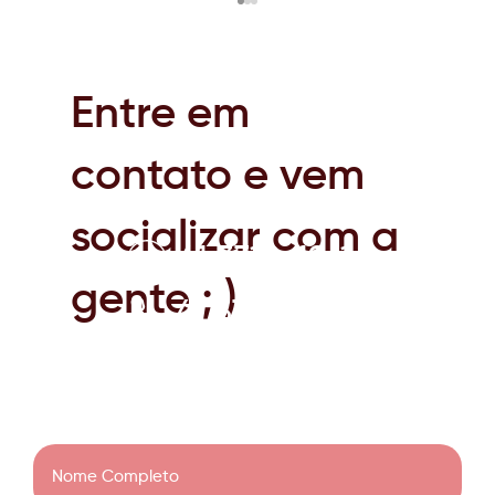
Entre em
contato e vem
socializar com a
41 3319-1961
Pauta ambiental fará parte das eleições,
mas deverá ter poucos efeitos práticos
gente ; )
41 3319-1961